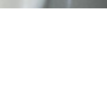
ごあいさつ
GREETING
さいたま市にあるグループホーム「Charm
House」は施設とは違い、
軽度な知的障害・精神障害・身体障碍などで普
段の生活に支援が
必要な方への
家具付き・個別サポート付き障が
い者向け住宅
です。
資格をもった専門支援サポーターがご家族・相
談員さん・職場・医療機関と